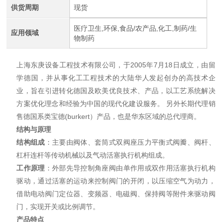
供货周期
现货
医疗卫生,环保,食品/农产品,化工,制药/生
应用领域
物制药
上海东庚设备工程技术有限公司，于2005年7月18日成立，由留
学德国，并从事化工工程技术的大陆华人发起创办的高技术企
业，旨在引进转化德国及欧美优良技术、产品，以工艺系统解决
方案优化理念和经验为中国的现代化建设服务。 另外长期代理销
售德国系类宝德(burkert）产品，也是华东区域的总代理商。
结构与原理
结构组成
：主要由阀体、套筒式双阀座压力平衡式阀瓣、阀杆、
杠杆连杆等传动机械以及气动活塞执行机构组成。
工作原理
：外部先导控制角座阀由单作用或双作用活塞执行机构
驱动，通过活塞的运动来控制阀门的开闭，以压缩空气为动力，
借助电动阀门定位器、变频器、电磁阀、保持阀等附件来驱动阀
门，实现开关或比例调节。
产品特点