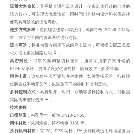
流量大寿命长
：几乎是直通的流道设计，使得流体通过阀门时的
阻力较小，可实现大流量输送，同时阀门的结构设计和材质选择
使其具有较长的使用寿命。
连接方式多样
：提供螺纹连接和焊接口，阀体符合 ISO 和 DIN 标
准，方便与不同的管道系统进行连接。
流向可选
：标准供货有阀座下或阀座上流向，可根据实际工况需
2
求方便地更改回路功能
。
高密封性
：可靠的自调整填料密封，通常采用带弹簧补偿的
PTFE V 形环，提供了良好的密封性，能有效防止介质泄漏。
附件丰富
：该免维护阀可添加各种附件，如位置指示器、行程限
位装置或手动开关等，以满足不同的控制和监测需求。
多种控制方式
：具有常开、常闭、双动等多种控制方式，可根据
4
实际需求进行选择
。
技术参数
口径范围
：内孔尺寸一般为 DN13-DN65。
阀体材质
：采用炮铜、铸不锈钢 316L 等。
执行机构材质
：有 PA、PPS 两种，PA 执行机构适用环境温度为