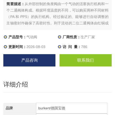
简要描述：
从外部控制的角座阀由一个气动的活塞执行机构和一
个二通阀体构成。根据环境温度的不同，可以购买两种不同材料
（PA 和 PPS）的执行机构。经过验证的、能够进行自动调整的
主轴密封件确保了高密封性。利于流动的二位二通阀体由红铜或
精密铸造的不锈钢构成，能够实现高流量值。在此类免维护的坚
固阀门上，可以加装各种用于显示位置、行程限位器或进行手动
产品型号：
气动阀
厂商性质：
生产厂家
应急操作的配件。
更新时间：
2026-08-03
访 问 量：
786
产品咨询
联系我们
详细介绍
品牌
burkert/德国宝德