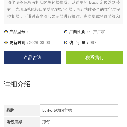
动化设备在所有扩展阶段轻松集成。从简单的 Basic 定位器到带
有可选现场总线接口的功能*的定位器，再到功能齐全的数字过程
控制器，可通过背光图形显示器进行操作。高度集成的调节阀和
自动化单元系统的特点是，设计紧凑、平滑，集成有控制空气管
道，防护等级 IP65/67/NEMA 4X，耐化学性高。
产品型号：
厂商性质：
生产厂家
更新时间：
2026-08-03
访 问 量：
997
产品咨询
联系我们
详细介绍
品牌
burkert/德国宝德
供货周期
现货