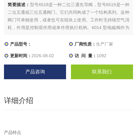
简要描述：
型号6518是一种二位三通先导阀，型号6519是一种
二位五通或三位五通阀门。它们共同构成了一个结构系列。这种
阀门可单独使用，或者也可在组块上使用。工作时无持续空气消
耗，作用是控制双作用或单作用执行机构。6014 型电磁阀作为
先导式控制装置使用。高品质材料的使用使阀门可以应用于户外
或化学环境。结构系列包含了具有 Ex 许可和 NAMUR 法兰图的
产品型号：
厂商性质：
生产厂家
仪器。作用方式为 C、D 和 H 的单稳态阀门根据 IEC 61508 认
更新时间：
2026-08-02
访 问 量：
1092
证为 SIL2。
产品咨询
联系我们
详细介绍
产品特点