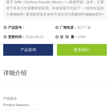
基于 SAW（Surface Acoustic Waves——表面声波）技术，主要
用于具有卫生级要求的应用。具体实现方式如下：• 使用合适的
不锈钢材料• 量管除管道本身外不含任何与测量材料接触的部件•
理想的外部卫生设计。FLOWave 提供一系列集成功能，具有灵
活性、可清洁性、尺寸紧密、重量轻、安装和操作简单等优势，
产品型号：
厂商性质：
生产厂家
此外该设备还符合多项技术标准。在均质、不含空气和固体的液
更新时间：
2026-08-02
访 问 量：
1090
体中可获得测量结果。对于粘度更高的液体，可以使用集成粘度
补偿。虽然无法测量气体和蒸汽，但是其流量对设备无损伤。液
产品咨询
联系我们
体再次流回管道后，能像以前一样正确测量。从其他过程值（密
度系数、声波传播系数）导出的特殊功能提供相应液体的附加信
息（详情参见数据表）。
详细介绍
产品特点
Product features