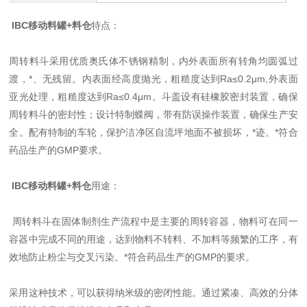
IBC移动料罐+料仓
特点：
周转料斗采用优质奥氏体不锈钢精制，内外表面所有转角均圆弧过
渡，*、无残留。内表面经高度抛光，粗糙度达到Ra≤0.2μm,外表面
亚光处理，粗糙度达到Ra≤0.4μm。斗盖设有硅橡胶密封装置，确保
周转料斗的密封性；设计特制蝶阀，带有防误操作装置，确保生产安
全。配有特制的车轮，保护洁净区自流坪地面不被损坏，*迹。*符合
药品生产的GMP要求。
IBC移动料罐+料仓
用途：
周转料斗在固体制剂生产流程中是主要的周转容器，物料可在同一
容器中完成不同的用途，达到物料不转料、不加料等频繁的工序，有
效地防止粉尘与交叉污染。*符合药品生产的GMP的要求。
采用这种技术，可以获得纳米级的密闭性能。通过紧凑、高效的分体