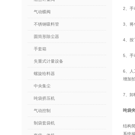
2、
气动蝶阀
不锈钢吸料管
3、
圆筒形除尘器
4、
手套箱
5、
失重式计量设备
6、
螺旋给料器
增加
中央集尘
7、
吨袋挤压机
吨袋
气动控制
制袋套袋机
结构
系统