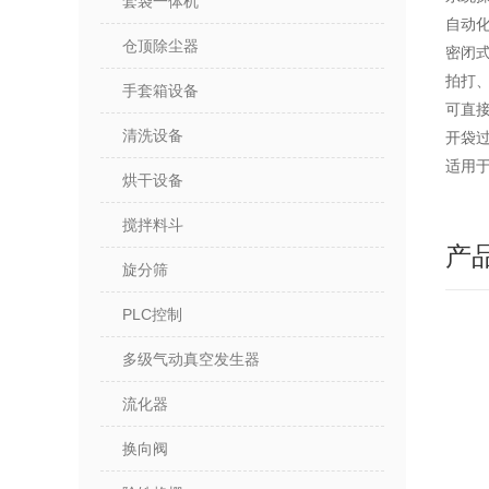
套袋一体机
自动
仓顶除尘器
密闭
拍打
手套箱设备
可直
清洗设备
开袋
适用
烘干设备
搅拌料斗
产
旋分筛
PLC控制
多级气动真空发生器
流化器
换向阀