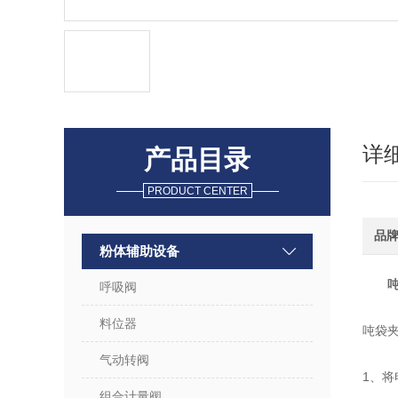
详
产品目录
PRODUCT CENTER
品
粉体辅助设备
呼吸阀
料位器
吨袋
气动转阀
1、
组合计量阀