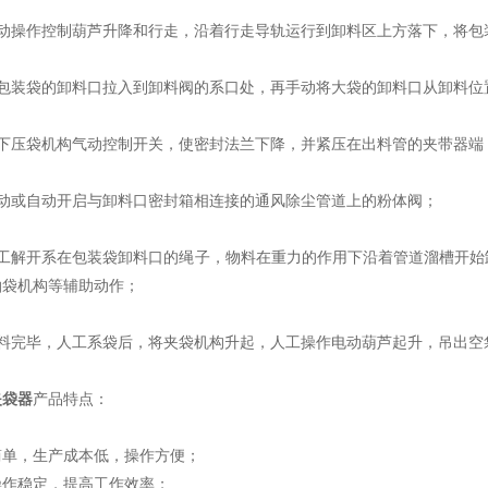
手动操作控制葫芦升降和行走，沿着行走导轨运行到卸料区上方落下，将包
将包装袋的卸料口拉入到卸料阀的系口处，再手动将大袋的卸料口从卸料位
按下压袋机构气动控制开关，使密封法兰下降，并紧压在出料管的夹带器端
手动或自动开启与卸料口密封箱相连接的通风除尘管道上的粉体阀；
人工解开系在包装袋卸料口的绳子，物料在重力的作用下沿着管道溜槽开始
拍袋机构等辅助动作；
卸料完毕，人工系袋后，将夹袋机构升起，人工操作电动葫芦起升，吊出空
夹袋器
产品特点：
简单，生产成本低，操作方便；
操作稳定，提高工作效率；