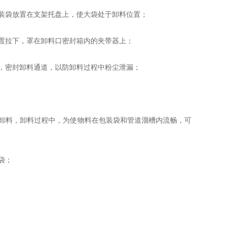
装袋放置在支架托盘上，使大袋处于卸料位置；
置拉下，罩在卸料口密封箱内的夹带器上；
，密封卸料通道，以防卸料过程中粉尘泄漏；
卸料，卸料过程中，为使物料在包装袋和管道溜槽内流畅，可
袋；