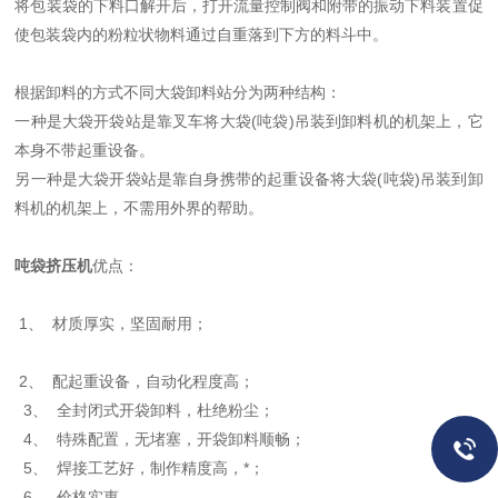
将包装袋的下料口解开后，打开流量控制阀和附带的振动下料装置促
使包装袋内的粉粒状物料通过自重落到下方的料斗中。
根据卸料的方式不同大袋卸料站分为两种结构：
一种是大袋开袋站是靠叉车将大袋(吨袋)吊装到卸料机的机架上，它
本身不带起重设备。
另一种是大袋开袋站是靠自身携带的起重设备将大袋(吨袋)吊装到卸
料机的机架上，不需用外界的帮助。
吨袋挤压机
优点：
1、 材质厚实，坚固耐用；
2、 配起重设备，自动化程度高；
3、 全封闭式开袋卸料，杜绝粉尘；
4、 特殊配置，无堵塞，开袋卸料顺畅；
5、 焊接工艺好，制作精度高，*；
6、 价格实惠。