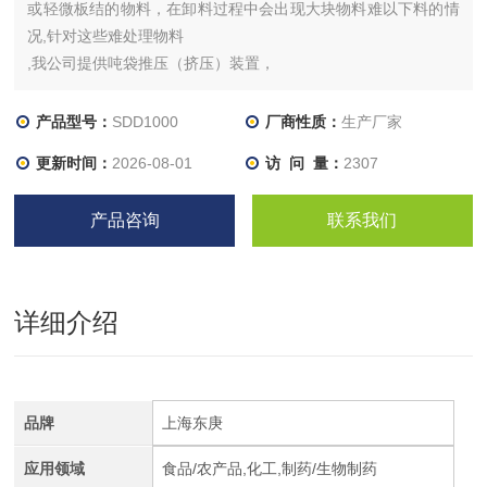
或轻微板结的物料，在卸料过程中会出现大块物料难以下料的情
况,针对这些难处理物料
,我公司提供吨袋推压（挤压）装置，
也叫做吨袋大块物料破碎机,主要是通过气缸对结块物料进行挤
压,
产品型号：
SDD1000
厂商性质：
生产厂家
将大块物料挤成易卸料的状态,同时不损坏吨袋,使吨袋内物料酥
更新时间：
2026-08-01
访 问 量：
2307
松以便顺利排料.
产品咨询
联系我们
详细介绍
品牌
上海东庚
应用领域
食品/农产品,化工,制药/生物制药