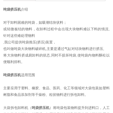
吨袋挤压机
介绍
对于卸料困难的吨袋，如吸潮结块状料；
或轻微板结的物料，在卸料过程中会出现大块物料难以下料的情况,
针对这些难处理物料
,我公司提供吨袋推压(挤压)装置，
也叫做吨袋大块物料破碎机,主要是通过气缸对结块物料进行挤压,
将大块物料挤成易卸料的状态,同时不损坏吨袋,使吨袋内物料酥松以
便顺利排料。
吨袋挤压机
适用范围
主要应用于塑料、橡胶、食品、医药、化工等领域对大袋包装如塑料
树脂和食品添加剂等干燥粉、粒状物料进行拆包卸料。
大袋拆包卸料机（
吨袋挤压机
）将吨袋包装物料提升到进料口，人工